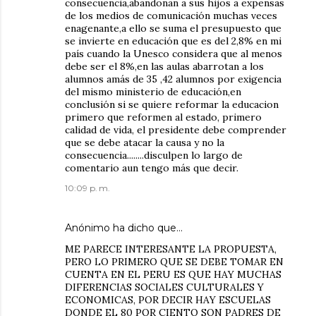
consecuencia,abandonan a sus hijos a expensas
de los medios de comunicación muchas veces
enagenante,a ello se suma el presupuesto que
se invierte en educación que es del 2,8% en mi
país cuando la Unesco considera que al menos
debe ser el 8%,en las aulas abarrotan a los
alumnos amás de 35 ,42 alumnos por exigencia
del mismo ministerio de educación,en
conclusión si se quiere reformar la educacion
primero que reformen al estado, primero
calidad de vida, el presidente debe comprender
que se debe atacar la causa y no la
consecuencia........disculpen lo largo de
comentario aun tengo más que decir.
10:09 p. m.
Anónimo ha dicho que…
ME PARECE INTERESANTE LA PROPUESTA,
PERO LO PRIMERO QUE SE DEBE TOMAR EN
CUENTA EN EL PERU ES QUE HAY MUCHAS
DIFERENCIAS SOCIALES CULTURALES Y
ECONOMICAS, POR DECIR HAY ESCUELAS
DONDE EL 80 POR CIENTO SON PADRES DE