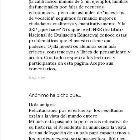
(la calificación mínima de 5, un ejemplo), familias
disfuncionales por falta de recursos
económicos... pero aún así miles de "maestros
de vocación" seguimos formando mejores
ciudadanos cualitativa y cuantitativamente. Y la
SEP ¿qué hace? Ni siquiere el INEE (Instituto
Nacional de Evaluación Educativa) conoce estas
problemáticas que el maestro tiene que
padecer. Ojalá nuestros alumnos sean más
críticos, constructivos y libres de pensamiento y
acción. Con todo respeto a los lectores y
participantes en esta página. Acepto sus
comentarios.
5:44 a. m.
Anónimo ha dicho que…
Hola amigos:
Felicitaciones por el esfuerzo, los resultados
estàn a la vista del mundo entero.
Mi paìs està pasando la peor crisis educativa de
su historia, el Presidente ha anunciado la visita
de una delegaciòn de su paìs para capacitarnos a
los profesores, eso serìa maravilloso. Sòlo les