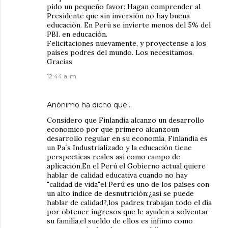
pido un pequeño favor: Hagan comprender al
Presidente que sin inversiòn no hay buena
educaciòn. En Perù se invierte menos del 5% del
PBI. en educaciòn.
Felicitaciones nuevamente, y proyectense a los
paìses podres del mundo. Los necesitamos.
Gracias
12:44 a. m.
Anónimo ha dicho que…
Considero que Finlandia alcanzo un desarrollo
economico por que primero alcanzoun
desarrollo regular en su economía, Finlandia es
un Pa´s Industrializado y la educación tiene
perspecticas reales asi como campo de
aplicación,En el Perú el Gobierno actual quiere
hablar de calidad educativa cuando no hay
"calidad de vida"el Perú es uno de los países con
un alto indice de desnutrición:¿asi se puede
hablar de calidad?,los padres trabajan todo el día
por obtener ingresos que le ayuden a solventar
su familia,el sueldo de ellos es infimo como