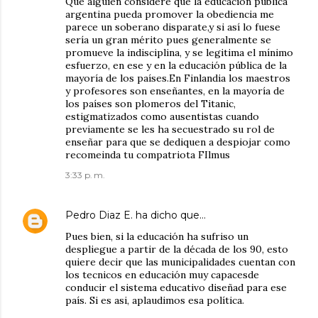
Que alguien considere que la educación pública
argentina pueda promover la obediencia me
parece un soberano disparate,y si así lo fuese
sería un gran mérito pues generalmente se
promueve la indisciplina, y se legitima el mínimo
esfuerzo, en ese y en la educación pública de la
mayoría de los países.En Finlandia los maestros
y profesores son enseñantes, en la mayoría de
los países son plomeros del Titanic,
estigmatizados como ausentistas cuando
previamente se les ha secuestrado su rol de
enseñar para que se dediquen a despiojar como
recomeinda tu compatriota FIlmus
3:33 p. m.
Pedro Diaz E.
ha dicho que…
Pues bien, si la educación ha sufriso un
despliegue a partir de la década de los 90, esto
quiere decir que las municipalidades cuentan con
los tecnicos en educación muy capacesde
conducir el sistema educativo diseñad para ese
país. Si es asi, aplaudimos esa política.