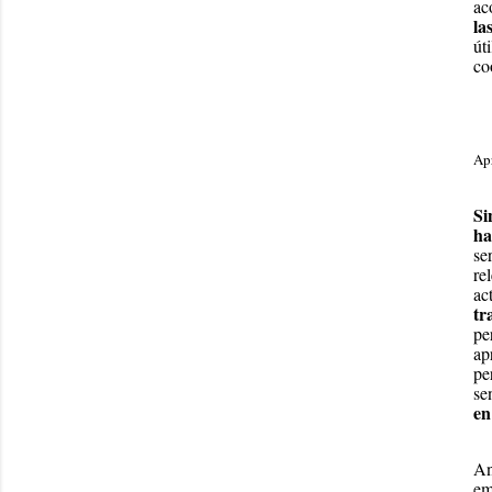
ac
la
út
co
Apr
Si
ha
se
re
ac
tr
pe
ap
pe
se
en
An
em