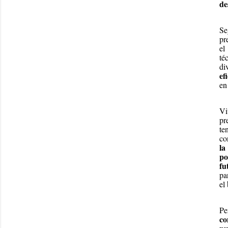
de
Se
pr
el
té
di
ef
en
Vi
pr
te
co
la
po
fu
pa
el
Pe
co