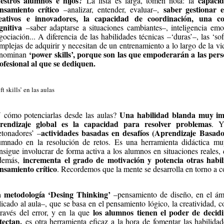
estros alumnos e hijos?
capacid
La lista es larga, tomen nota: la
nsamiento crítico
saber gestionar e
–analizar, entender, evaluar–,
eativos e innovadores, la capacidad de coordinación, una com
gnitiva
–saber adaptarse a situaciones cambiantes–, inteligencia em
gociación... A diferencia de las habilidades técnicas –‘duras’–, las ‘sof
mplejas de adquirir y necesitan de un entrenamiento a lo largo de la v
‘power skills’, porque son las que empoderarán a las pers
nominan
ofesional al que se dediquen.
ft skills’ en las aulas
Una habilidad blanda muy imp
 cómo potenciarlas desde las aulas?
rendizaje global es la capacidad para resolver problemas
. Y
actividades basadas en desafíos (Aprendizaje Basa
etonadores’ –
umnado en la resolución de retos. Es una herramienta didáctica mu
nsigue involucrar de forma activa a los alumnos en situaciones reales, 
incrementa el grado de motivación y potencia otras habil
demás,
nsamiento crítico
. Recordemos que la mente se desarrolla en torno a co
 metodología ‘Desing Thinking’
–pensamiento de diseño, en el ámb
licado al aula–, que se basa en el pensamiento lógico, la creatividad, 
los alumnos tienen el poder de decidi
través del error, y en la que
tectan,
es otra herramienta eficaz a la hora de fomentar las habilida