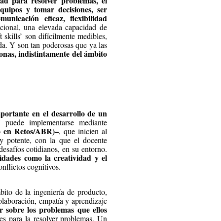
ad para resolver problemas, el
quipos y tomar decisiones, ser
unicación eficaz, flexibilidad
ocional, una elevada capacidad de
t skills’ son difícilmente medibles,
ida. Y son tan poderosas que ya las
onas, indistintamente del ámbito
ortante en el desarrollo de un
 puede implementarse mediante
do en Retos/ABR)–
, que inicien al
y potente, con la que el docente
desafíos cotidianos, en su entorno.
idades como la creatividad y el
nflictos cognitivos.
ito de la ingeniería de producto,
colaboración, empatía y aprendizaje
r sobre los problemas que ellos
des para la resolver problemas. Un