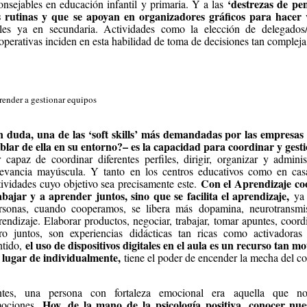
‘destrezas de pe
onsejables en educación infantil y primaria. Y a las
s rutinas y que se apoyan en organizadores gráficos para hacer 
iles ya en secundaria. Actividades como la elección de delegados/a
operativas inciden en esta habilidad de toma de decisiones tan complej
ender a gestionar equipos
n duda, una de las ‘soft skills’ más demandadas por las empresas
blar de ella en su entorno?– es la capacidad para coordinar y gest
r capaz de coordinar diferentes perfiles, dirigir, organizar y admin
levancia mayúscula. Y tanto en los centros educativos como en ca
Con el Aprendizaje co
tividades cuyo objetivo sea precisamente este.
abajar y a aprender juntos, sino que se facilita el aprendizaje,
ya
rsonas, cuando cooperamos, se libera más dopamina, neurotransmis
rendizaje. Elaborar productos, negociar, trabajar, tomar apuntes, coordi
ro juntos, son experiencias didácticas tan ricas como activadoras
el uso de dispositivos digitales en el aula es un recurso tan m
ntido,
 lugar de individualmente,
tiene el poder de encender la mecha del c
tes, una persona con fortaleza emocional era aquella que no
Hoy, de la mano de la psicología positiva, conocer nues
ociones.