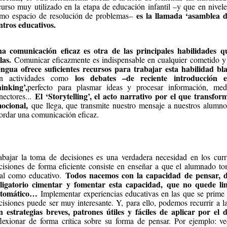
curso muy utilizado en la etapa de educación infantil –y que en nivel
es la llamada ‘asamblea d
mo espacio de resolución de problemas–
ntros educativos.
a comunicación eficaz es otra de las principales habilidades q
las.
Comunicar eficazmente es indispensable en cualquier cometido y
ngua ofrece suficientes recursos para trabajar esta habilidad b
los debates –de reciente introducción 
n actividades como
inking’,
perfecto para plasmar ideas y procesar información, medi
El ‘Storytelling’, el acto narrativo por el que transfo
nectores...
ocional,
que llega, que transmite nuestro mensaje a nuestros alumnos
ordar una comunicación eficaz.
abajar la toma de decisiones es una verdadera necesidad en los curr
cisiones de forma eficiente consiste en enseñar a que el alumnado t
Todos nacemos con la capacidad de pensar, de
tal como educativo.
ligatorio cimentar y fomentar esta capacidad, que no quede l
tomático…
Implementar experiencias educativas en las que se prime 
cisiones puede ser muy interesante. Y, para ello, podemos recurrir a 
n estrategias breves, patrones útiles y fáciles de aplicar por el 
flexionar de forma crítica sobre su forma de pensar. Por ejemplo: