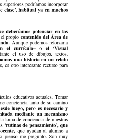
es superiores podríamos incorporar
e clase’, habitual ya en muchos
ue deberíamos potenciar en las
contenido del Área de
 el propio
landa.
Aunque podemos reforzarla
en el currículo– o el ‘Visual
ante el uso de dibujos, textos,
rmamos una historia en un relato
, es otro interesante recurso para
ículos educativos actuales. Tomar
ome conciencia tanto de su camino
sde luego, pero es necesario y
imitada mediante un mecanismo
la toma de conciencia de nuestras
‘rutinas de pensamiento’, que
las
docente,
que ayudan al alumno a
 veo–pienso–me pregunto. Son muy