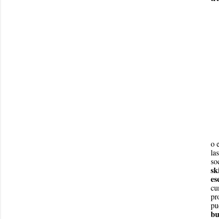
o 
la
so
sk
es
cu
pr
pu
bu