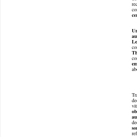
re
co
ce
Un
au
Le
co
Th
co
em
ab
Tr
de
vi
ob
au
de
so
re