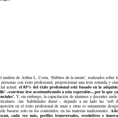
el análisis de Arthur L. Costa, ‘Hábitos de la mente’, realizados sobre 
s personas con éxito profesional, proporcionan una tesis rotunda y cla
el 85% del éxito profesional está basado en la adquisic
cial actual:
ills’ –conviene irse acostumbrando a esta expresión–, por lo que y
enciales’.
Y, sin embargo, la capacitación de alumnos y docentes suele 
rriculares –las ‘habilidades duras’–, dejando a un lado las ‘soft sk
oporción en el éxito profesional de unas y otras es sumamente desigu
Adem
ede basarse solo en los contenidos, en las materias tradicionales.
scan, cada vez más, perfiles transversales, resolutivos e inno