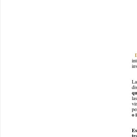
in
in
La
di
qu
la
vi
pe
o 
Es
tr