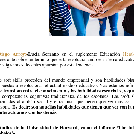
Diego Arroyo
/Lucia Serrano
en el suplemento Educación
Heral
teresante sobre un término que está revolucionando el sistema educati
vestigaciones docentes apuestan por esta tendencia.
s soft skills proceden del mundo empresarial y son habilidades bla
spuestas a revolucionar el actual modelo educativo. Nos estamos refi
e transitan entre el conocimiento y las habilidades esenciales, y q
s competencias cognitivas tradicionales de los escolares. Las ‘soft s
nculadas al ámbito social y emocional, que tienen que ver más con 
Es decir: son aquellas habilidades que tienen que ver con l
rsona.
interactuamos con los demás.
tudios de la Universidad de Harvard, como el informe ‘The futu
abajos’–