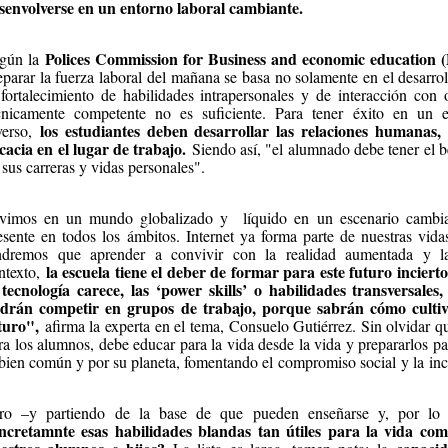
senvolverse en un entorno laboral cambiante.
Polices Commission for Business and economic education
gún la
eparar la fuerza laboral del mañana se basa no solamente en el desarrol
 fortalecimiento de habilidades intrapersonales y de interacción con
cnicamente competente no es suficiente. Para tener éxito en un e
los estudiantes deben desarrollar las relaciones humanas, 
verso,
icacia en el lugar de trabajo.
Siendo así, "el alumnado debe tener el b
 sus carreras y vidas personales".
vimos en un mundo globalizado y líquido en un escenario cambiant
esente en todos los ámbitos. Internet ya forma parte de nuestras vida
ndremos que aprender a convivir con la realidad aumentada y la i
la escuela tiene el deber de formar para este futuro inciert
ntexto,
 tecnología carece, las ‘power skills’ o habilidades transversales
drán competir en grupos de trabajo, porque sabrán cómo cultiv
turo",
afirma la experta en el tema, Consuelo Gutiérrez. Sin olvidar qu
ra los alumnos, debe educar para la vida desde la vida y prepararlos p
 bien común y por su planeta, fomentando el compromiso social y la inc
ro –y partiendo de la base de que pueden enseñarse y, por lo 
ncretamnte esas habilidades blandas tan útiles para la vida com