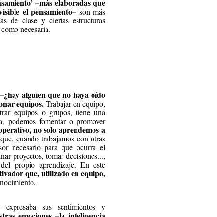
nsamiento’ –más elaboradas que
visible el pensamiento–
son más
s de clase y ciertas estructuras
a como necesaria.
 –¿hay alguien que no haya oído
ionar equipos.
Trabajar en equipo,
istrar equipos o grupos, tiene una
sa, podemos fomentar o promover
operativo, no solo aprendemos a
 que, cuando trabajamos con otras
or necesario para que ocurra el
nar proyectos, tomar decisiones...,
 del propio aprendizaje. En este
otivador que, utilizado en equipo,
onocimiento.
 expresaba sus sentimientos y
tras emociones –la inteligencia