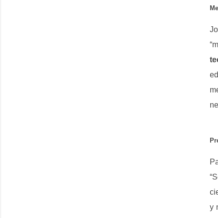
Me
Jo
“m
te
ed
me
ne
Pr
Pa
“S
ci
y 