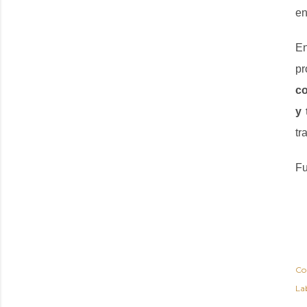
en
En
pr
co
y 
tr
Fu
Co
Lab