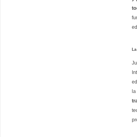
t
fu
ed
La
Ju
In
ed
la
tr
te
pr