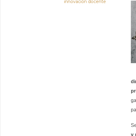
innovación docente
di
p
ga
pa
S
y 