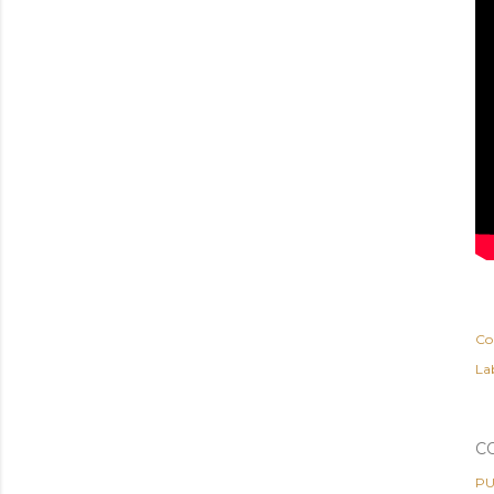
Co
Lab
C
PU