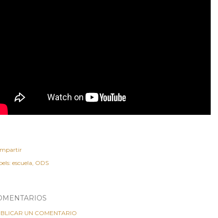
mpartir
els:
escuela
ODS
OMENTARIOS
BLICAR UN COMENTARIO