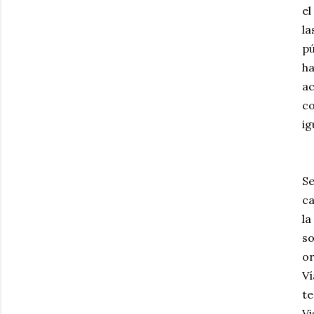
el
la
pú
ha
ac
co
ig
Se
ca
la
so
or
Ví
te
Vi