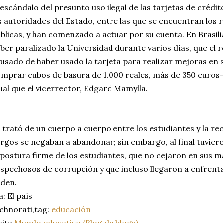
 escándalo del presunto uso ilegal de las tarjetas de crédi
s autoridades del Estado, entre las que se encuentran los 
blicas, y han comenzado a actuar por su cuenta. En Brasil
ber paralizado la Universidad durante varios días, que el 
usado de haber usado la tarjeta para realizar mejoras en s
mprar cubos de basura de 1.000 reales, más de 350 euros—,
ual que el vicerrector, Edgard Mamylla.
 trató de un cuerpo a cuerpo entre los estudiantes y la rec
rgos se negaban a abandonar; sin embargo, al final tuviero
 postura firme de los estudiantes, que no cejaron en sus m
spechosos de corrupción y que incluso llegaron a enfrenta
den.
a: El país
chnorati,tag:
educación
sita
Mundo educativo (Blog de blogs)